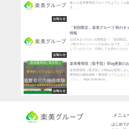
後とも楽美整骨院グループをよろしくお
す。...
お知らせ
「初回限定」楽美グループ 秋のキ
情報
10月末までの2ヶ月間限定！ 「初回限定
プ秋のキャンペーンのお知らせです。 こ
していただくか、印刷してお持ちいただい.
お知らせ
楽美整骨院（取手院）Blog更新の
楽美整骨院（取手院）のBlogを更新しま
整骨院の施術体験！整骨院ってどんなと
（１）」 https://rakubi-to...
お知らせ
メニュ
はじめて