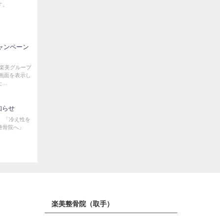
す。
ャンペーン
」楽美グループ
画面を表示し
..
知らせ
。 「冷え性を
整骨院へ」
楽美整骨院（取手）