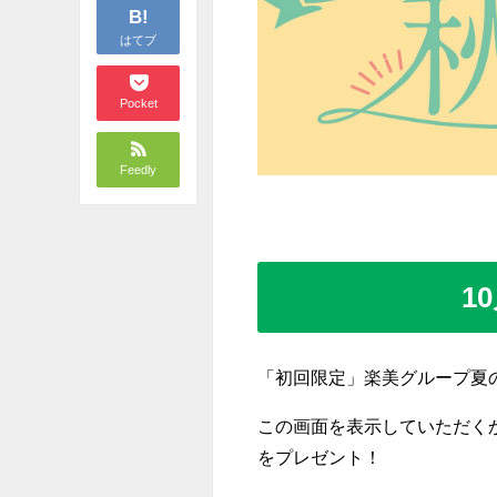
B!
はてブ
Pocket
Feedly
1
「初回限定」楽美グループ夏
この画面を表示していただく
をプレゼント！