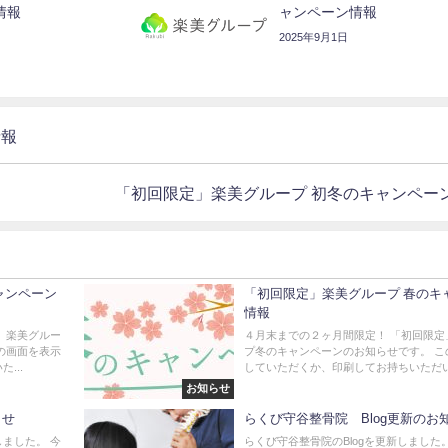
情報
ャンペーン情報
2025年9月1日
情報
「初回限定」楽美グループ 初冬のキャンペー
ャンペーン
「初回限定」楽美グループ 春のキ
情報
」楽美グルー
４月末までの２ヶ月間限定！ 「初回限定
の画面を表示
プ冬のキャンペーンのお知らせです。 こ
...
していただくか、印刷してお持ちいただいた
お知らせ
らせ
らくび守谷整骨院 Blog更新のお
ました。 今
らくび守谷整骨院のBlogを更新しました