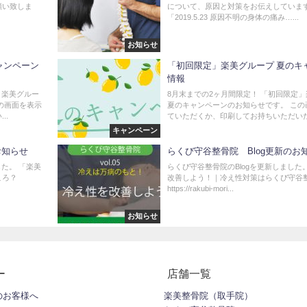
願い致しま
について、原因と対策をお伝えしていま
「2019.5.23 原因不明の身体の痛み…...
お知らせ
ャンペーン
「初回限定」楽美グループ 夏のキ
情報
」楽美グルー
8月末までの2ヶ月間限定！ 「初回限定
の画面を表示
夏のキャンペーンのお知らせです。 この
..
ていただくか、印刷してお持ちいただいた.
キャンペーン
お知らせ
らくび守谷整骨院 Blog更新のお
した。 「楽美
らくび守谷整骨院のBlogを更新しました
ころ？
改善しよう！｜冷え性対策はらくび守谷
https://rakubi-mori...
お知らせ
ー
店舗一覧
のお客様へ
楽美整骨院（取手院）