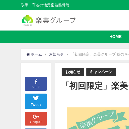
取手・守谷の地元密着整骨院
HOME
ホーム
お知らせ
「初回限定」楽美グループ 秋のキ
お知らせ
キャンペーン
「初回限定」楽美
シェア
Tweet
Google+