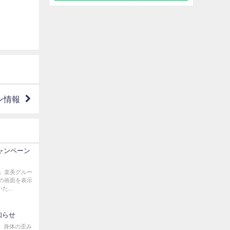
ン情報
ャンペーン
」楽美グルー
の画面を表示
...
知らせ
。 身体の歪み