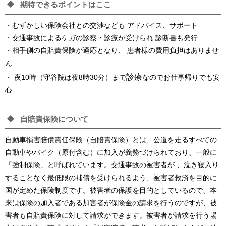
期待できるポイントはここ
・むずかしい保険会社との交渉なども アドバイス、サポート
・交通事故によるケガの診察・診療が受けられ 診断書も発行
・相手側の自賠責保険が適応となり、 患者様の費用負担はありませ
ん
診療
・ 夜10時（守谷院は夜8時30分）まで
なのでお仕事帰りでも安
心
自賠責保険について
自動車損害賠償責任保険（自賠責保険）とは、公道を走るすべての
自動車やバイク（原付含む）に加入が義務づけられており、一般に
「強制保険」と呼ばれています。交通事故の被害者が 、泣き寝入り
することなく最低限の補償を受けられるよう、被害者救済を目的に
国が定めた保険制度です。被害者の保護を目的としているので、本
来は保険の加入者である加害者が保険金の請求を行うのですが、被
害者も自賠責保険に対して請求ができます。被害者が請求を行う場